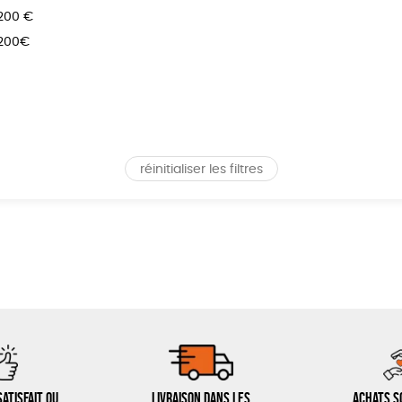
 200 €
 200€
réinitialiser les filtres
atisfait ou
Livraison dans les
Achats s