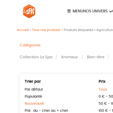
MENU
NOS UNIVERS
COLLECTION LA SPA
ANI
Accueil
>
Tous nos produits
>
Produits étiquetés « Agricultur
JE
Catégories
Collection La Spa
Animaux
Bien-être
Trier par
Prix
Par défaut
Tous
Popularité
0 € - 5
Nouveauté
50 € - 
Prix : du - cher au + cher
100 € - 