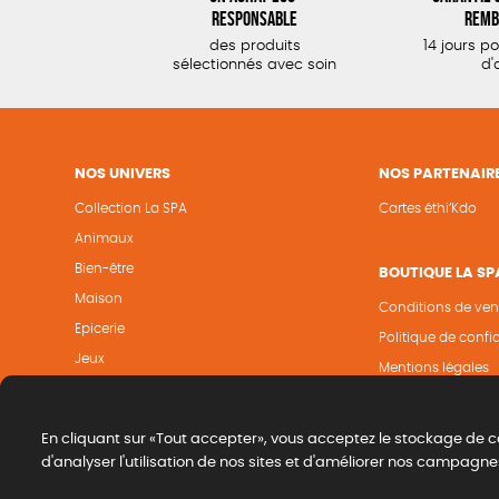
responsable
remb
des produits
14 jours p
sélectionnés avec soin
d'
NOS UNIVERS
NOS PARTENAIR
Collection La SPA
Cartes éthi’Kdo
Animaux
Bien-être
BOUTIQUE LA SP
Maison
Conditions de ven
Epicerie
Politique de confid
Jeux
Mentions légales
Papeterie
Cookies
En cliquant sur «Tout accepter», vous acceptez le stockage de c
d'analyser l'utilisation de nos sites et d'améliorer nos campagne