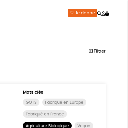
Rechercher
Mon
♡ Je donne
compte
ISON
ÉPICERIE
DONNE
Filtrer
Mots clés
GOTS
Fabriqué en Europe
Fabriqué en France
Agriculture Biologique
Vegan