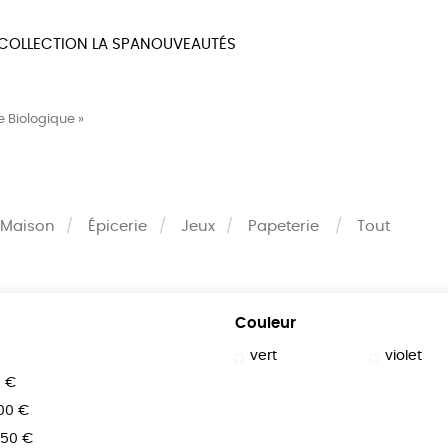
COLLECTION LA SPA
NOUVEAUTÉS
MAUX
BIEN-ÊTRE
MA
e Biologique »
UX
PAPETERIE
JE 
Maison
Épicerie
Jeux
Papeterie
Tout
Couleur
vert
violet
0 €
100 €
150 €