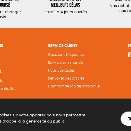
oursé
meilleurs délais
Vos achats
nos a
our changer
sous 1 à 4 jours ouvrés
avis
ES
SERVICE CLIENT
S
Questions fréquentes
Suivi de commande
Nous contacter
A
Renvoyer des articles
te
Commande rapide catalogue
entialité
ookies sur votre appareil pour nous permettre
T
s d’appel à la générosité du public.