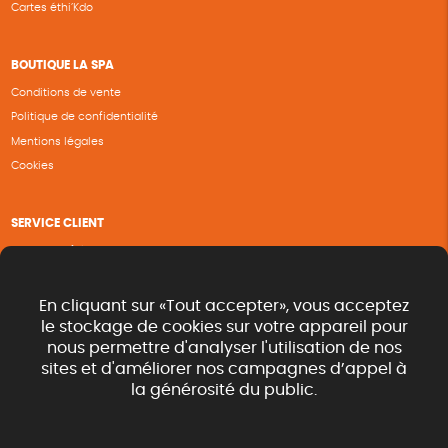
Cartes éthi’Kdo
BOUTIQUE LA SPA
Conditions de vente
Politique de confidentialité
Mentions légales
Cookies
SERVICE CLIENT
Questions fréquentes
Suivi de commande
Nous contacter
En cliquant sur «Tout accepter», vous acceptez
Renvoyer des articles
le stockage de cookies sur votre appareil pour
nous permettre d'analyser l'utilisation de nos
Commande rapide catalogue
sites et d'améliorer nos campagnes d’appel à
la générosité du public.
SUIVEZ-NOUS