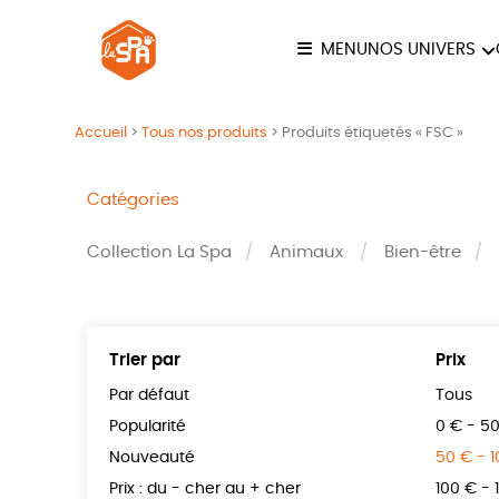
MENU
NOS UNIVERS
COLLECTION LA SPA
ANI
Accueil
>
Tous nos produits
>
Produits étiquetés « FSC »
JE
Catégories
Collection La Spa
Animaux
Bien-être
Trier par
Prix
Par défaut
Tous
Popularité
0 € - 5
Nouveauté
50 € - 
Prix : du - cher au + cher
100 € - 