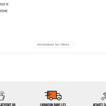
 200 €
 200€
réinitialiser les filtres
atisfait ou
Livraison dans les
Achats s