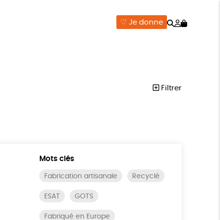
Rechercher
Mon
♡ Je donne
compte
ISON
ÉPICERIE
DONNE
Filtrer
Mots clés
Fabrication artisanale
Recyclé
ESAT
GOTS
Fabriqué en Europe