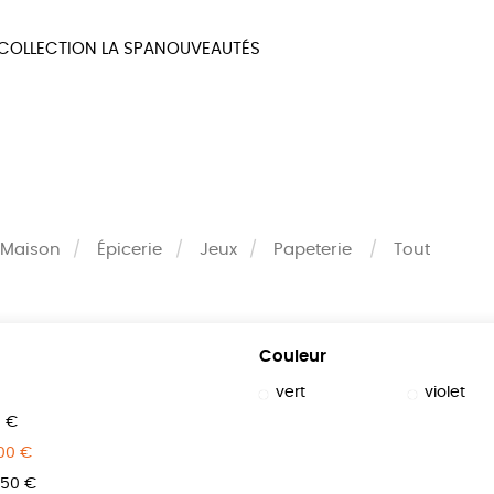
COLLECTION LA SPA
NOUVEAUTÉS
MAUX
BIEN-ÊTRE
MA
UX
PAPETERIE
JE 
Maison
Épicerie
Jeux
Papeterie
Tout
Couleur
vert
violet
0 €
100 €
150 €