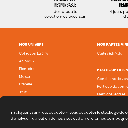
responsable
remb
des produits
14 jours p
sélectionnés avec soin
d'
NOS UNIVERS
NOS PARTENAIR
Collection La SPA
Cartes éthi’Kdo
Animaux
Bien-être
BOUTIQUE LA SP
Maison
Conditions de ven
Epicerie
Politique de confid
Jeux
Mentions légales
Papeterie
Cookies
En cliquant sur «Tout accepter», vous acceptez le stockage de c
d'analyser l'utilisation de nos sites et d'améliorer nos campagne