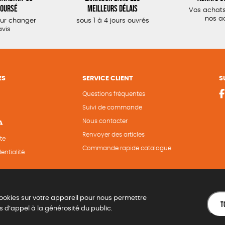
oursé
meilleurs délais
Vos achats
nos a
our changer
sous 1 à 4 jours ouvrés
avis
ES
SERVICE CLIENT
S
Questions fréquentes
Suivi de commande
Nous contacter
A
Renvoyer des articles
te
Commande rapide catalogue
entialité
ookies sur votre appareil pour nous permettre
T
s d’appel à la générosité du public.