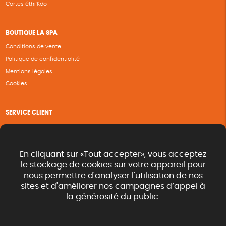
Cartes éthi’Kdo
BOUTIQUE LA SPA
Conditions de vente
Politique de confidentialité
Mentions légales
Cookies
SERVICE CLIENT
Questions fréquentes
Suivi de commande
Nous contacter
En cliquant sur «Tout accepter», vous acceptez
Renvoyer des articles
le stockage de cookies sur votre appareil pour
nous permettre d'analyser l'utilisation de nos
Commande rapide catalogue
sites et d'améliorer nos campagnes d’appel à
la générosité du public.
SUIVEZ-NOUS