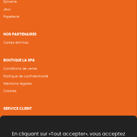
Epicerie
Jeux
Papeterie
NOS PARTENAIRES
Cartes éthi’Kdo
BOUTIQUE LA SPA
Conditions de vente
Politique de confidentialité
Mentions légales
Cookies
SERVICE CLIENT
Questions fréquentes
Suivi de commande
Nous contacter
En cliquant sur «Tout accepter», vous acceptez