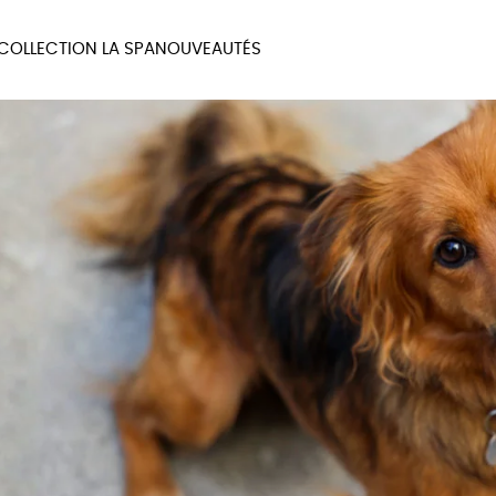
COLLECTION LA SPA
NOUVEAUTÉS
MAUX
BIEN-ÊTRE
MA
UX
PAPETERIE
JE 