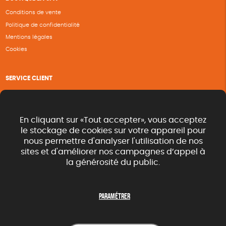
Conditions de vente
Politique de confidentialité
Mentions légales
Cookies
SERVICE CLIENT
Questions fréquentes
Suivi de commande
Nous contacter
En cliquant sur «Tout accepter», vous acceptez
Renvoyer des articles
le stockage de cookies sur votre appareil pour
nous permettre d'analyser l'utilisation de nos
Commande rapide catalogue
sites et d'améliorer nos campagnes d’appel à
la générosité du public.
SUIVEZ-NOUS
Paramétrer