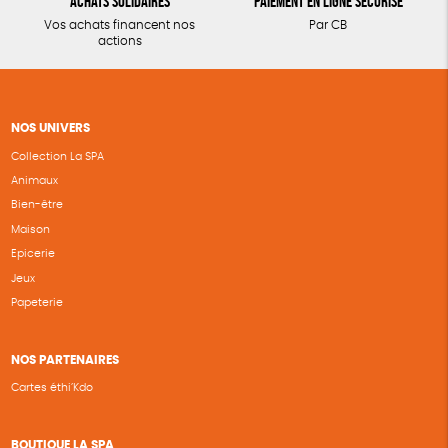
Achats solidaires
Paiement en ligne sécurisé
Vos achats financent nos
Par CB
actions
NOS UNIVERS
Collection La SPA
Animaux
Bien-être
Maison
Epicerie
Jeux
Papeterie
NOS PARTENAIRES
Cartes éthi’Kdo
BOUTIQUE LA SPA