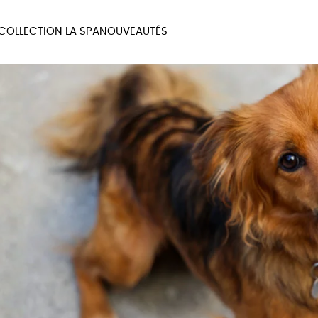
COLLECTION LA SPA
NOUVEAUTÉS
MAUX
BIEN-ÊTRE
MA
UX
PAPETERIE
JE 