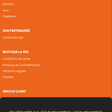
Epicerie
Jeux
Papeterie
NOS PARTENAIRES
Cartes éthi’Kdo
BOUTIQUE LA SPA
Conditions de vente
Politique de confidentialité
Mentions légales
Cookies
SERVICE CLIENT
Questions fréquentes
Suivi de commande
Nous contacter