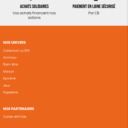
Achats solidaires
Paiement en ligne sécurisé
Vos achats financent nos
Par CB
actions
NOS UNIVERS
Collection La SPA
Animaux
Bien-être
Maison
Epicerie
Jeux
Papeterie
NOS PARTENAIRES
Cartes éthi’Kdo