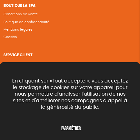
BOUTIQUE LA SPA
Conditions de vente
Politique de confidentialité
Mentions légales
Cookies
SERVICE CLIENT
Questions fréquentes
Suivi de commande
Nous contacter
En cliquant sur «Tout accepter», vous acceptez
Renvoyer des articles
le stockage de cookies sur votre appareil pour
nous permettre d'analyser l'utilisation de nos
Commande rapide catalogue
sites et d'améliorer nos campagnes d’appel à
la générosité du public.
SUIVEZ-NOUS
Paramétrer