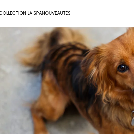
COLLECTION LA SPA
NOUVEAUTÉS
MAUX
BIEN-ÊTRE
MA
UX
PAPETERIE
JE 