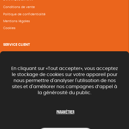
Conditions de vente
Politique de confidentialité
Mentions légales
Cookies
SERVICE CLIENT
Questions fréquentes
Suivi de commande
Nous contacter
En cliquant sur «Tout accepter», vous acceptez
Renvoyer des articles
le stockage de cookies sur votre appareil pour
nous permettre d'analyser l'utilisation de nos
Commande rapide catalogue
sites et d'améliorer nos campagnes d’appel à
la générosité du public.
SUIVEZ-NOUS
Paramétrer