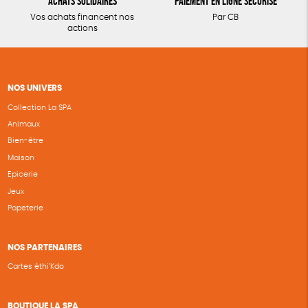
Achats solidaires
Paiement en ligne sécurisé
Vos achats financent nos
Par CB
actions
NOS UNIVERS
Collection La SPA
Animaux
Bien-être
Maison
Epicerie
Jeux
Papeterie
NOS PARTENAIRES
Cartes éthi’Kdo
BOUTIQUE LA SPA