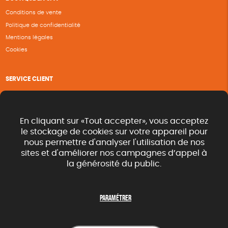
Conditions de vente
Politique de confidentialité
Mentions légales
Cookies
SERVICE CLIENT
Questions fréquentes
Suivi de commande
Nous contacter
En cliquant sur «Tout accepter», vous acceptez
Renvoyer des articles
le stockage de cookies sur votre appareil pour
nous permettre d'analyser l'utilisation de nos
Commande rapide catalogue
sites et d'améliorer nos campagnes d’appel à
la générosité du public.
SUIVEZ-NOUS
Paramétrer