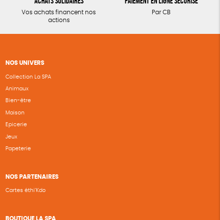
Achats solidaires
Paiement en ligne sécurisé
Vos achats financent nos
Par CB
actions
NOS UNIVERS
Collection La SPA
Animaux
Bien-être
Maison
Epicerie
Jeux
Papeterie
NOS PARTENAIRES
Cartes éthi’Kdo
BOUTIQUE LA SPA