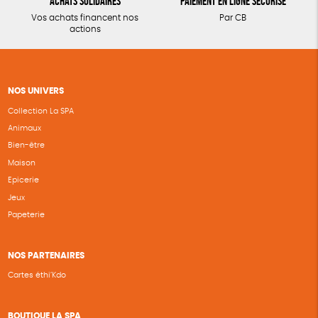
Achats solidaires
Paiement en ligne sécurisé
Vos achats financent nos
Par CB
actions
NOS UNIVERS
Collection La SPA
Animaux
Bien-être
Maison
Epicerie
Jeux
Papeterie
NOS PARTENAIRES
Cartes éthi’Kdo
BOUTIQUE LA SPA