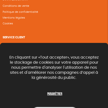
Conditions de vente
Politique de confidentialité
Mentions légales
Cookies
SERVICE CLIENT
Questions fréquentes
Suivi de commande
Nous contacter
En cliquant sur «Tout accepter», vous acceptez
Renvoyer des articles
le stockage de cookies sur votre appareil pour
nous permettre d'analyser l'utilisation de nos
Commande rapide catalogue
sites et d'améliorer nos campagnes d’appel à
la générosité du public.
SUIVEZ-NOUS
Paramétrer