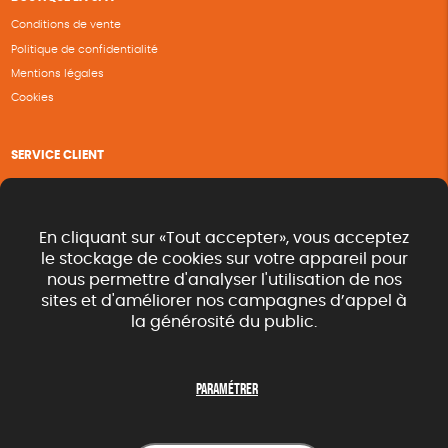
Conditions de vente
Politique de confidentialité
Mentions légales
Cookies
SERVICE CLIENT
Questions fréquentes
Suivi de commande
Nous contacter
En cliquant sur «Tout accepter», vous acceptez
Renvoyer des articles
le stockage de cookies sur votre appareil pour
nous permettre d'analyser l'utilisation de nos
Commande rapide catalogue
sites et d'améliorer nos campagnes d’appel à
la générosité du public.
SUIVEZ-NOUS
Paramétrer