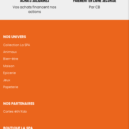
Achats solidaires
Paiement en ligne sécurisé
Vos achats financent nos
Par CB
actions
NOS UNIVERS
Collection La SPA
Animaux
Bien-être
Maison
Epicerie
Jeux
Papeterie
NOS PARTENAIRES
Cartes éthi’Kdo
BOUTIQUE LA SPA