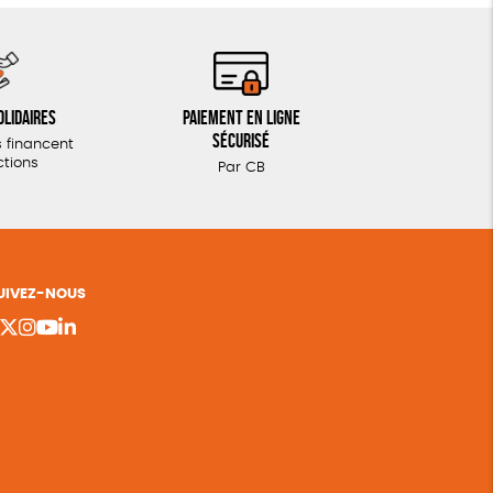
olidaires
Paiement en ligne
sécurisé
 financent
ctions
Par CB
UIVEZ-NOUS