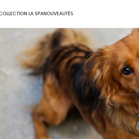
COLLECTION LA SPA
NOUVEAUTÉS
MAUX
BIEN-ÊTRE
MA
UX
PAPETERIE
JE 