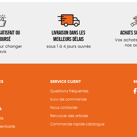
atisfait ou
Livraison dans les
Achats s
oursé
meilleurs délais
Vos achats
nos a
our changer
sous 1 à 4 jours ouvrés
avis
ES
SERVICE CLIENT
S
Questions fréquentes
Suivi de commande
Nous contacter
A
Renvoyer des articles
te
Commande rapide catalogue
entialité