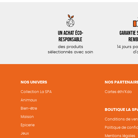
Un achat éco-
Garantie s
responsable
remb
des produits
14 jours p
sélectionnés avec soin
d'
NOS UNIVERS
NOS PARTENAIR
Collection La SPA
Cartes éthi’Kdo
Animaux
Bien-être
BOUTIQUE LA SP
Maison
Conditions de ven
Epicerie
Politique de confid
Jeux
Mentions légales