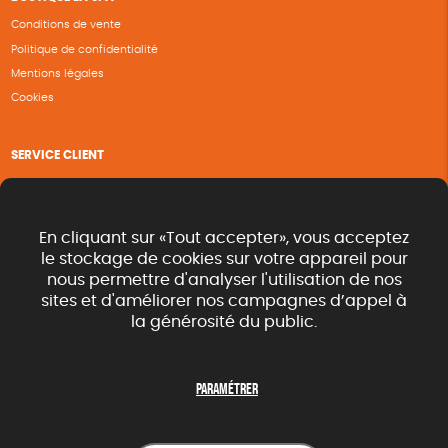
Conditions de vente
Politique de confidentialité
Mentions légales
Cookies
SERVICE CLIENT
Questions fréquentes
Suivi de commande
Nous contacter
En cliquant sur «Tout accepter», vous acceptez
Renvoyer des articles
le stockage de cookies sur votre appareil pour
nous permettre d'analyser l'utilisation de nos
Commande rapide catalogue
sites et d'améliorer nos campagnes d’appel à
la générosité du public.
SUIVEZ-NOUS
Paramétrer