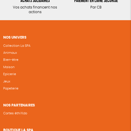
Achats solidaires
Paiement en ligne sécurisé
Vos achats financent nos
Par CB
actions
NOS UNIVERS
Collection La SPA
Animaux
Bien-être
Maison
Epicerie
Jeux
Papeterie
NOS PARTENAIRES
Cartes éthi’Kdo
BOUTIQUE LA SPA