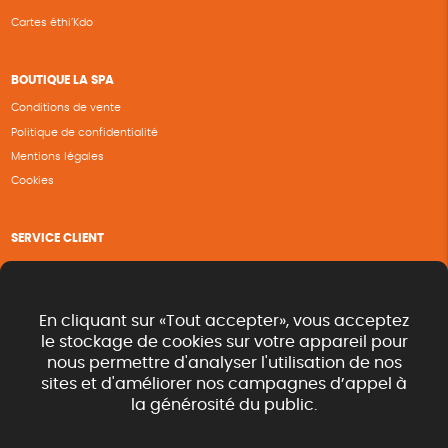
Cartes éthi’Kdo
BOUTIQUE LA SPA
Conditions de vente
Politique de confidentialité
Mentions légales
Cookies
SERVICE CLIENT
Questions fréquentes
Suivi de commande
Nous contacter
En cliquant sur «Tout accepter», vous acceptez
Renvoyer des articles
le stockage de cookies sur votre appareil pour
nous permettre d'analyser l'utilisation de nos
Commande rapide catalogue
sites et d'améliorer nos campagnes d’appel à
la générosité du public.
SUIVEZ-NOUS