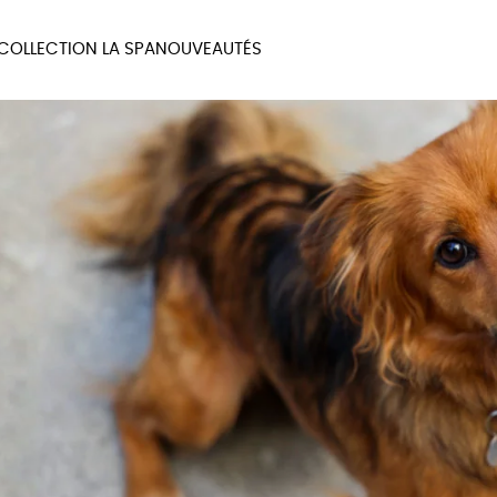
COLLECTION LA SPA
NOUVEAUTÉS
MAUX
BIEN-ÊTRE
MA
UX
PAPETERIE
JE 