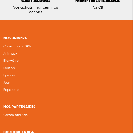
Achats solidaires
Paiement en ligne sécurisé
Vos achats financent nos
Par CB
actions
NOS UNIVERS
Collection La SPA
Animaux
Bien-être
Maison
Epicerie
Jeux
Papeterie
NOS PARTENAIRES
Cartes éthi’Kdo
BOUTIQUE LA SPA