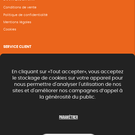
Conditions de vente
Politique de confidentialité
Mentions légales
Cookies
SERVICE CLIENT
Questions fréquentes
Suivi de commande
Nous contacter
En cliquant sur «Tout accepter», vous acceptez
Renvoyer des articles
le stockage de cookies sur votre appareil pour
nous permettre d'analyser l'utilisation de nos
Commande rapide catalogue
sites et d'améliorer nos campagnes d’appel à
la générosité du public.
SUIVEZ-NOUS
Paramétrer