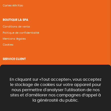
Cartes éthi’Kdo
BOUTIQUE LA SPA
Conditions de vente
Politique de confidentialité
Mentions légales
Cookies
SERVICE CLIENT
Questions fréquentes
Suivi de commande
Nous contacter
En cliquant sur «Tout accepter», vous acceptez
Renvoyer des articles
le stockage de cookies sur votre appareil pour
nous permettre d'analyser l'utilisation de nos
Commande rapide catalogue
sites et d'améliorer nos campagnes d’appel à
la générosité du public.
SUIVEZ-NOUS