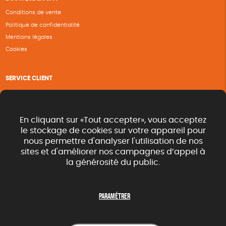
Conditions de vente
Politique de confidentialité
Mentions légales
Cookies
SERVICE CLIENT
Questions fréquentes
Suivi de commande
Nous contacter
En cliquant sur «Tout accepter», vous acceptez
Renvoyer des articles
le stockage de cookies sur votre appareil pour
nous permettre d'analyser l'utilisation de nos
Commande rapide catalogue
sites et d'améliorer nos campagnes d’appel à
la générosité du public.
SUIVEZ-NOUS
Paramétrer