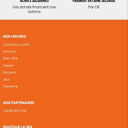
Achats solidaires
Paiement en ligne sécurisé
Vos achats financent nos
Par CB
actions
NOS UNIVERS
Collection La SPA
Animaux
Bien-être
Maison
Epicerie
Jeux
Papeterie
NOS PARTENAIRES
Cartes éthi’Kdo
BOUTIQUE LA SPA