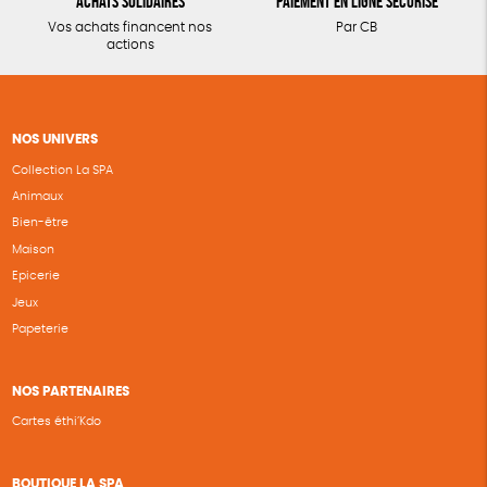
Achats solidaires
Paiement en ligne sécurisé
Vos achats financent nos
Par CB
actions
NOS UNIVERS
Collection La SPA
Animaux
Bien-être
Maison
Epicerie
Jeux
Papeterie
NOS PARTENAIRES
Cartes éthi’Kdo
BOUTIQUE LA SPA