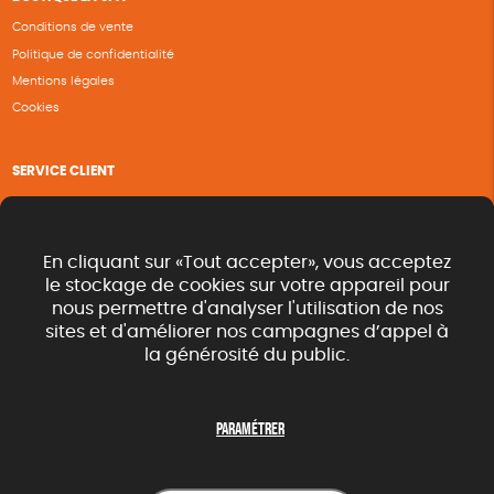
Conditions de vente
Politique de confidentialité
Mentions légales
Cookies
SERVICE CLIENT
Questions fréquentes
Suivi de commande
Nous contacter
En cliquant sur «Tout accepter», vous acceptez
Renvoyer des articles
le stockage de cookies sur votre appareil pour
nous permettre d'analyser l'utilisation de nos
Commande rapide catalogue
sites et d'améliorer nos campagnes d’appel à
la générosité du public.
SUIVEZ-NOUS
Paramétrer