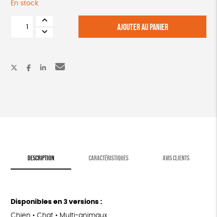
En stock
quantité
AJOUTER AU PANIER
de
CARNET
DE
TIMBRES
CHATS
-
LA
SPA
DESCRIPTION
CARACTÉRISTIQUES
AVIS CLIENTS
Disponibles en 3 versions :
Chien • Chat • Multi-animaux