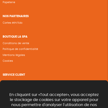
Papeterie
NOS PARTENAIRES
Cartes éthi’Kdo
BOUTIQUE LA SPA
Conditions de vente
Politique de confidentialité
Mentions légales
Cookies
SERVICE CLIENT
Questions fréquentes
Suivi de commande
Nous contacter
En cliquant sur «Tout accepter», vous acceptez
Renvoyer des articles
le stockage de cookies sur votre appareil pour
nous permettre d'analyser l'utilisation de nos
Commande rapide catalogue