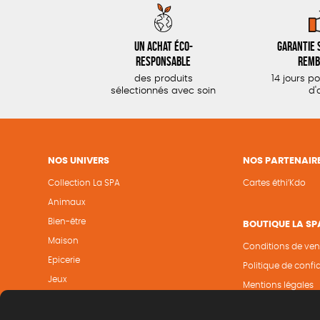
Un achat éco-
Garantie s
responsable
remb
des produits
14 jours p
sélectionnés avec soin
d'
NOS UNIVERS
NOS PARTENAIR
Collection La SPA
Cartes éthi’Kdo
Animaux
Bien-être
BOUTIQUE LA SP
Maison
Conditions de ven
Epicerie
Politique de confid
Jeux
Mentions légales
Papeterie
Cookies