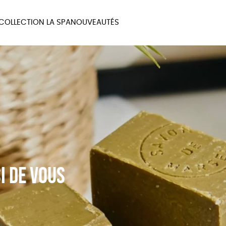
COLLECTION LA SPA
NOUVEAUTÉS
MAUX
BIEN-ÊTRE
MA
UX
PAPETERIE
JE 
i de vous