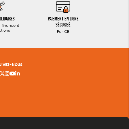
olidaires
Paiement en ligne
sécurisé
 financent
ctions
Par CB
UIVEZ-NOUS