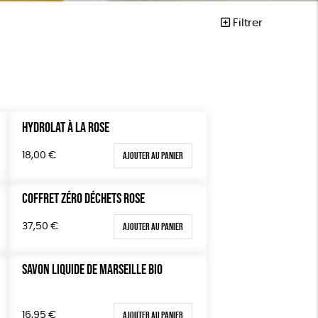
Filtrer
HYDROLAT À LA ROSE
Mots clés
Agriculture Biologique
Vegan
Ajouter au panier
18,00
€
Biodégradable
Cosme Bio
COFFRET ZÉRO DÉCHETS ROSE
EU Ecolabel
FSC
Ajouter au panier
37,50
€
Fabrication artisanale
Recyclé
SAVON LIQUIDE DE MARSEILLE BIO
ESAT
GOTS
Fabriqué en Europe
Ajouter au panier
16,95
€