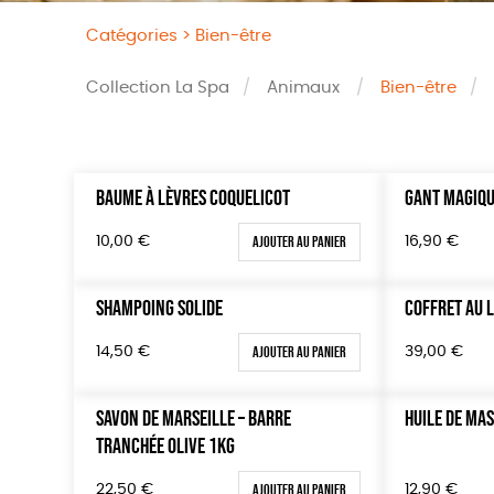
Catégories >
Bien-être
Collection La Spa
Animaux
Bien-être
BAUME À LÈVRES COQUELICOT
GANT MAGIQU
Trier par
Prix
Par défaut
Tous
Ajouter au panier
10,00
€
16,90
€
Popularité
0 € - 5
Nouveauté
50 € - 
SHAMPOING SOLIDE
COFFRET AU L
Prix : du - cher au + cher
100 € - 
Ajouter au panier
14,50
€
39,00
€
Prix : du + cher au - cher
150 € -
Disponibilité
Plus de
SAVON DE MARSEILLE – BARRE
HUILE DE MA
TRANCHÉE OLIVE 1KG
Ajouter au panier
22,50
€
12,90
€