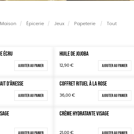
Maison
Épicerie
Jeux
Papeterie
Tout
E ÉCRU
HUILE DE JOJOBA
Couleur
vert
violet
Ajouter au panier
Ajouter au panier
12,90
€
0 €
100 €
AIT D’ÂNESSE
COFFRET RITUEL À LA ROSE
150 €
Ajouter au panier
Ajouter au panier
36,00
€
 200 €
 200€
SSAGE
CRÈME HYDRATANTE VISAGE
Ajouter au panier
Ajouter au panier
21,00
€