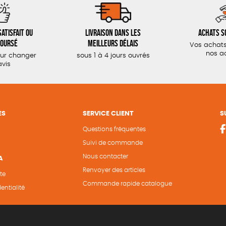
atisfait ou
Livraison dans les
Achats s
oursé
meilleurs délais
Vos achats
nos a
our changer
sous 1 à 4 jours ouvrés
avis
ES
SERVICE CLIENT
S
Questions fréquentes
Suivi de commande
Nous contacter
A
Renvoyer des articles
te
Commande rapide catalogue
entialité