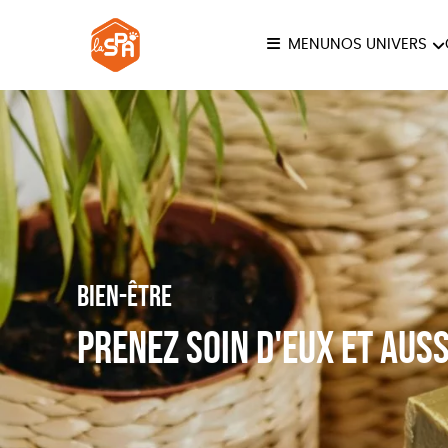
MENU
NOS UNIVERS
COLLECTION LA SPA
ANI
JE
Bien-être
Prenez soin d'eux et auss