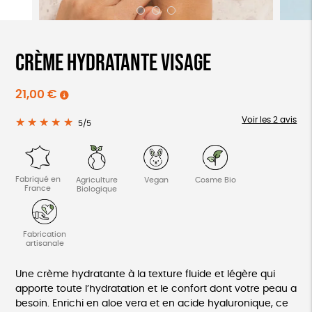
Crème hydratante visage
21,00
€
Voir les 2 avis
★★★★★
★★★★★
5/5
Fabriqué en
Agriculture
Vegan
Cosme Bio
France
Biologique
Fabrication
artisanale
Une crème hydratante à la texture fluide et légère qui
apporte toute l’hydratation et le confort dont votre peau a
besoin. Enrichi en aloe vera et en acide hyaluronique, ce