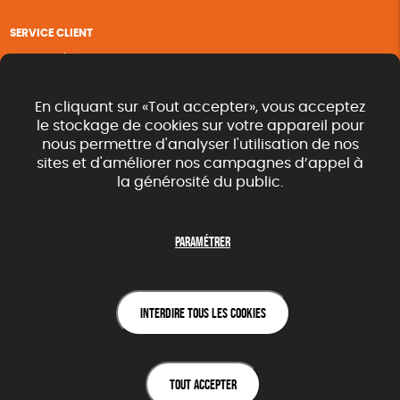
SERVICE CLIENT
Questions fréquentes
Suivi de commande
Nous contacter
En cliquant sur «Tout accepter», vous acceptez
Renvoyer des articles
le stockage de cookies sur votre appareil pour
nous permettre d'analyser l'utilisation de nos
Commande rapide catalogue
sites et d'améliorer nos campagnes d’appel à
la générosité du public.
SUIVEZ-NOUS
Paramétrer
Interdire tous les cookies
Une boutique élaborée avec
par RGOODS
Hébergement vert certifié ISO14001 propulsé avec
par Infomaniak
Tout accepter
DESCRIPTION
CARACTÉRISTIQUES
AVIS CLIENTS