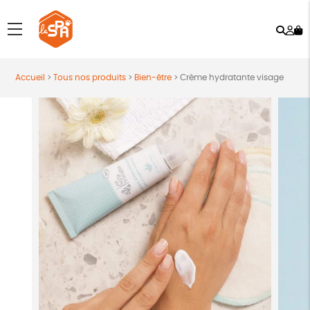
Rech
Mo
menu
co
Accueil
>
Tous nos produits
>
Bien-être
>
Crème hydratante visage