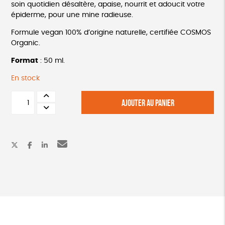
soin quotidien désaltère, apaise, nourrit et adoucit votre
épiderme, pour une mine radieuse.
Formule vegan 100% d’origine naturelle, certifiée COSMOS
Organic.
Format
: 50 ml.
En stock
quantité
AJOUTER AU PANIER
de
Crème
hydratante
visage