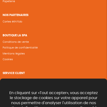
Papeterie
NOS PARTENAIRES
Cartes éthi’Kdo
BOUTIQUE LA SPA
Conditions de vente
Politique de confidentialité
Mentions légales
Cookies
SERVICE CLIENT
Questions fréquentes
Suivi de commande
Nous contacter
En cliquant sur «Tout accepter», vous acceptez
Renvoyer des articles
le stockage de cookies sur votre appareil pour
nous permettre d'analyser l'utilisation de nos
Commande rapide catalogue