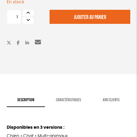
En stock
quantité
AJOUTER AU PANIER
de
CARNET
DE
TIMBRES
CHIENS
-
LA
SPA
DESCRIPTION
CARACTÉRISTIQUES
AVIS CLIENTS
Disponibles en 3 versions :
Chien • Chat • Multi-animaux