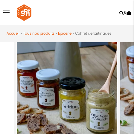
Rech
Mo
menu
co
Accueil
>
Tous nos produits
>
Épicerie
>
Coffret de tartinades