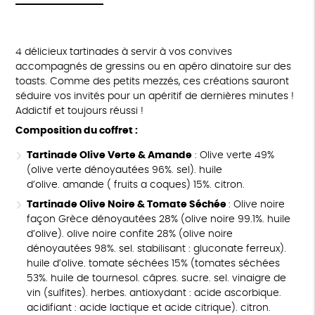
4 délicieux tartinades à servir à vos convives
accompagnés de gressins ou en apéro dinatoire sur des
toasts. Comme des petits mezzés, ces créations sauront
séduire vos invités pour un apéritif de dernières minutes !
Addictif et toujours réussi !
Composition du coffret :
Tartinade Olive Verte & Amande
: Olive verte 49%
(olive verte dénoyautées 96%. sel). huile
d’olive. amande ( fruits a coques) 15%. citron.
Tartinade Olive Noire & Tomate Séchée
: Olive noire
façon Grèce dénoyautées 28% (olive noire 99.1%. huile
d’olive). olive noire confite 28% (olive noire
dénoyautées 98%. sel. stabilisant : gluconate ferreux).
huile d’olive. tomate séchées 15% (tomates séchées
53%. huile de tournesol. câpres. sucre. sel. vinaigre de
vin (sulfites). herbes. antioxydant : acide ascorbique.
acidifiant : acide lactique et acide citrique). citron.