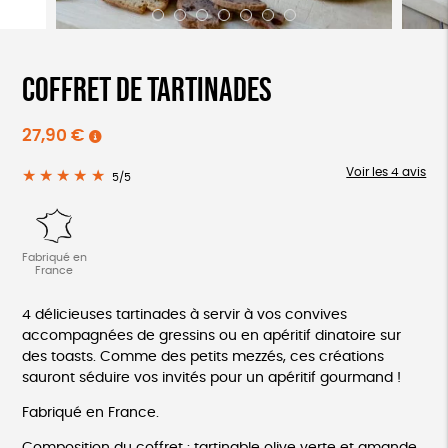
Coffret de tartinades
27,90
€
Voir les 4 avis
★★★★★
★★★★★
5/5
Fabriqué en
France
4 délicieuses tartinades à servir à vos convives
accompagnées de gressins ou en apéritif dinatoire sur
des toasts. Comme des petits mezzés, ces créations
sauront séduire vos invités pour un apéritif gourmand !
Fabriqué en France.