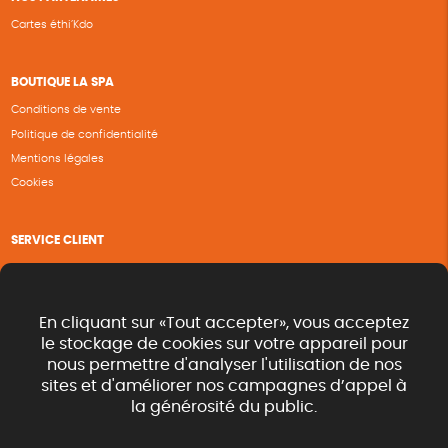
Cartes éthi’Kdo
BOUTIQUE LA SPA
Conditions de vente
Politique de confidentialité
Mentions légales
Cookies
SERVICE CLIENT
Questions fréquentes
Suivi de commande
Nous contacter
En cliquant sur «Tout accepter», vous acceptez
Renvoyer des articles
le stockage de cookies sur votre appareil pour
nous permettre d'analyser l'utilisation de nos
Commande rapide catalogue
sites et d'améliorer nos campagnes d’appel à
la générosité du public.
SUIVEZ-NOUS