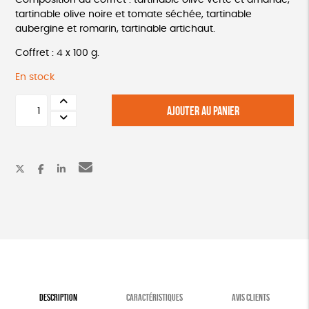
Composition du coffret : tartinable olive verte et amande,
tartinable olive noire et tomate séchée, tartinable
aubergine et romarin, tartinable artichaut.
Coffret : 4 x 100 g.
En stock
quantité
AJOUTER AU PANIER
de
Coffret
de
tartinades
DESCRIPTION
CARACTÉRISTIQUES
AVIS CLIENTS