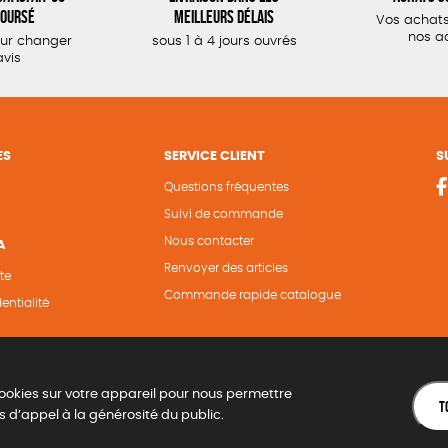
oursé
meilleurs délais
Vos achats
nos a
our changer
sous 1 à 4 jours ouvrés
avis
ES
SERVICE CLIENT
S
Questions fréquentes
Suivi de commande
Nous contacter
A
Renvoyer des articles
te
Commande rapide catalogue
entialité
ookies sur votre appareil pour nous permettre
T
s d’appel à la générosité du public.