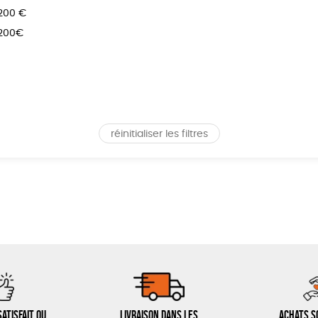
 200 €
 200€
réinitialiser les filtres
atisfait ou
Livraison dans les
Achats s