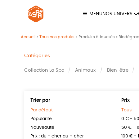
MENU
NOS UNIVERS
COLLECTION LA SPA
ANI
Accueil
>
Tous nos produits
>
Produits étiquetés « Biodégra
JE
Catégories
Collection La Spa
Animaux
Bien-être
Trier par
Prix
Par défaut
Tous
Popularité
0 € - 5
Nouveauté
50 € - 
Prix : du - cher au + cher
100 € - 