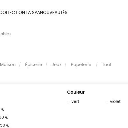
COLLECTION LA SPA
NOUVEAUTÉS
MAUX
BIEN-ÊTRE
MA
dable »
UX
PAPETERIE
JE 
Maison
Épicerie
Jeux
Papeterie
Tout
Couleur
vert
violet
0 €
100 €
150 €