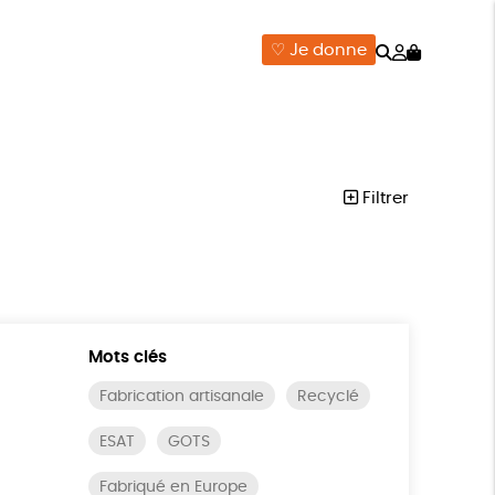
Rechercher
Mon
♡ Je donne
compte
ISON
ÉPICERIE
DONNE
Filtrer
Mots clés
Fabrication artisanale
Recyclé
ESAT
GOTS
Fabriqué en Europe