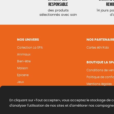
responsable
remb
des produits
14 jours p
sélectionnés avec soin
d'
NOS UNIVERS
NOS PARTENAIR
Collection La SPA
Cartes éthi’Kdo
Animaux
Bien-être
BOUTIQUE LA SP
Maison
Conditions de ven
Epicerie
Politique de confid
Jeux
Mentions légales
Papeterie
Cookies
En cliquant sur «Tout accepter», vous acceptez le stockage de c
d'analyser l'utilisation de nos sites et d'améliorer nos campagne