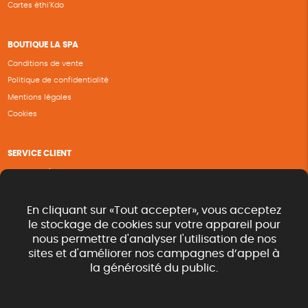
Cartes éthi’Kdo
BOUTIQUE LA SPA
Conditions de vente
Politique de confidentialité
Mentions légales
Cookies
SERVICE CLIENT
Questions fréquentes
Suivi de commande
Nous contacter
En cliquant sur «Tout accepter», vous acceptez
Renvoyer des articles
le stockage de cookies sur votre appareil pour
nous permettre d'analyser l'utilisation de nos
Commande rapide catalogue
sites et d'améliorer nos campagnes d’appel à
la générosité du public.
SUIVEZ-NOUS