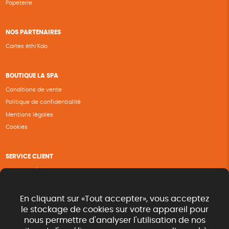
Papeterie
NOS PARTENAIRES
Cartes éthi’Kdo
BOUTIQUE LA SPA
Conditions de vente
Politique de confidentialité
Mentions légales
Cookies
SERVICE CLIENT
Questions fréquentes
Suivi de commande
Nous contacter
En cliquant sur «Tout accepter», vous acceptez
Renvoyer des articles
le stockage de cookies sur votre appareil pour
nous permettre d'analyser l'utilisation de nos
Commande rapide catalogue