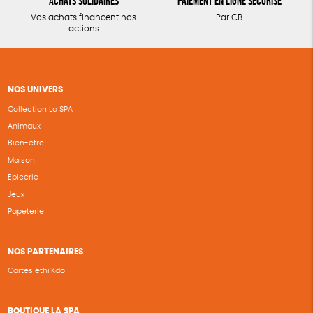
Achats solidaires
Paiement en ligne sécurisé
Vos achats financent nos
Par CB
actions
NOS UNIVERS
Collection La SPA
Animaux
Bien-être
Maison
Epicerie
Jeux
Papeterie
NOS PARTENAIRES
Cartes éthi’Kdo
BOUTIQUE LA SPA