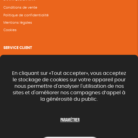
Conditions de vente
Politique de confidentialité
Mentions légales
Cookies
SERVICE CLIENT
Questions fréquentes
Suivi de commande
Nous contacter
En cliquant sur «Tout accepter», vous acceptez
Renvoyer des articles
le stockage de cookies sur votre appareil pour
nous permettre d'analyser l'utilisation de nos
Commande rapide catalogue
sites et d'améliorer nos campagnes d’appel à
la générosité du public.
SUIVEZ-NOUS
Paramétrer