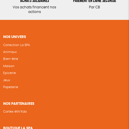
Achats solidaires
Paiement en ligne sécurisé
Vos achats financent nos
Par CB
actions
NOS UNIVERS
Collection La SPA
Animaux
Bien-être
Maison
Epicerie
Jeux
Papeterie
NOS PARTENAIRES
Cartes éthi’Kdo
BOUTIQUE LA SPA