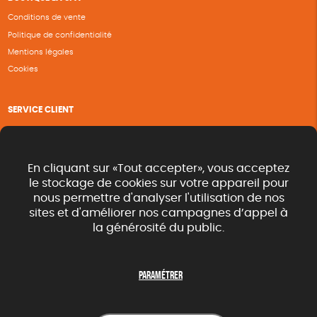
Conditions de vente
Politique de confidentialité
Mentions légales
Cookies
SERVICE CLIENT
Questions fréquentes
Suivi de commande
Nous contacter
En cliquant sur «Tout accepter», vous acceptez
Renvoyer des articles
le stockage de cookies sur votre appareil pour
nous permettre d'analyser l'utilisation de nos
Commande rapide catalogue
sites et d'améliorer nos campagnes d’appel à
la générosité du public.
SUIVEZ-NOUS
Paramétrer