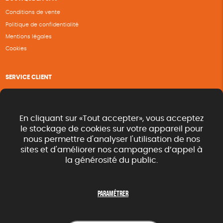
Conditions de vente
Politique de confidentialité
Mentions légales
Cookies
SERVICE CLIENT
Questions fréquentes
Suivi de commande
Nous contacter
En cliquant sur «Tout accepter», vous acceptez
Renvoyer des articles
le stockage de cookies sur votre appareil pour
nous permettre d'analyser l'utilisation de nos
Commande rapide catalogue
sites et d'améliorer nos campagnes d’appel à
la générosité du public.
SUIVEZ-NOUS
Paramétrer