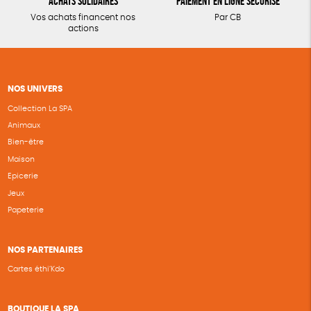
Achats solidaires
Paiement en ligne sécurisé
Vos achats financent nos
Par CB
actions
NOS UNIVERS
Collection La SPA
Animaux
Bien-être
Maison
Epicerie
Jeux
Papeterie
NOS PARTENAIRES
Cartes éthi’Kdo
BOUTIQUE LA SPA