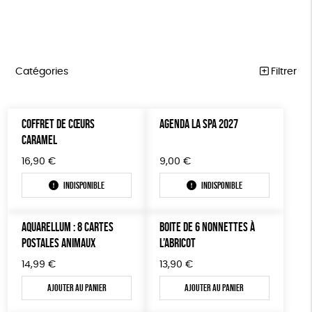
Catégories
Filtrer
COLLECTION LA SPA
Trier par
COFFRET DE CŒURS
AGENDA LA SPA 2027
Par défaut
ANIMAUX
Prix
CARAMEL
Popularité
Tous
ACCESSOIRES
Couleur
16,90
€
9,00
€
Nouveauté
0 € - 50 €
JOUETS
vert
violet
Mots clés
Prix : du - cher au + cher
Indisponible
Indisponible
50 € - 100 €
Prix : du + cher au - cher
100 € - 150 €
BIEN-ÊTRE
FSC
Fabrication artisanale
Recyclé
ESAT
Disponibilité
AQUARELLUM : 8 CARTES
BOITE DE 6 NONNETTES À
150 € - 200 €
MAISON
GOTS
Fabriqué en Europe
Fabriqué en France
POSTALES ANIMAUX
L’ABRICOT
Plus de 200€
ÉPICERIE
Agriculture Biologique
Vegan
Biodégradable
14,99
€
13,90
€
JEUX
Ajouter au panier
Ajouter au panier
Cosme Bio
EU Ecolabel
PAPETERIE