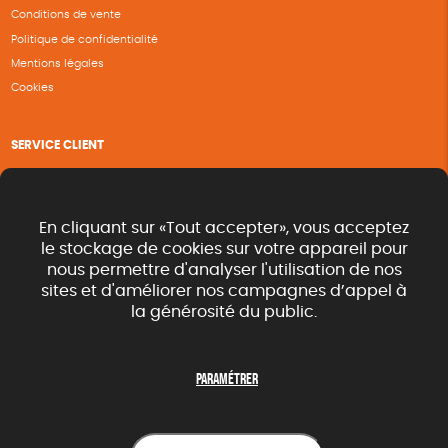
Conditions de vente
Politique de confidentialité
Mentions légales
Cookies
SERVICE CLIENT
Questions fréquentes
Suivi de commande
Nous contacter
En cliquant sur «Tout accepter», vous acceptez
Renvoyer des articles
le stockage de cookies sur votre appareil pour
nous permettre d'analyser l'utilisation de nos
Commande rapide catalogue
sites et d'améliorer nos campagnes d’appel à
la générosité du public.
SUIVEZ-NOUS
Paramétrer