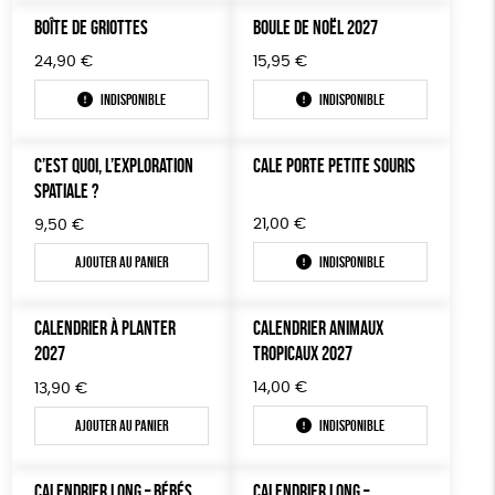
BOÎTE DE GRIOTTES
BOULE DE NOËL 2027
LIVRES & BD
24,90
€
15,95
€
TOUT
Indisponible
Indisponible
C’EST QUOI, L’EXPLORATION
CALE PORTE PETITE SOURIS
SPATIALE ?
21,00
€
9,50
€
Ajouter au panier
Indisponible
CALENDRIER À PLANTER
CALENDRIER ANIMAUX
2027
TROPICAUX 2027
14,00
€
13,90
€
Ajouter au panier
Indisponible
CALENDRIER LONG – BÉBÉS
CALENDRIER LONG –