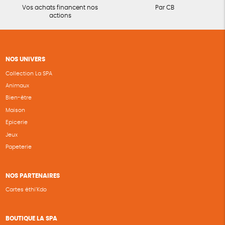
Vos achats financent nos
Par CB
actions
NOS UNIVERS
Collection La SPA
Animaux
Bien-être
Maison
Epicerie
Jeux
Papeterie
NOS PARTENAIRES
Cartes éthi’Kdo
BOUTIQUE LA SPA