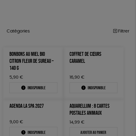
Catégories
Filtrer
COLLECTION LA SPA
Trier par
BONBONS AU MIEL BIO
COFFRET DE CŒURS
Par défaut
ANIMAUX
Prix
CITRON FLEUR DE SUREAU –
CARAMEL
Popularité
Tous
140 G
ACCESSOIRES
Couleur
Nouveauté
0 € - 50 €
JOUETS
5,90
vert
€
16,90
violet
€
Mots clés
Prix : du - cher au + cher
50 € - 100 €
Indisponible
Indisponible
Prix : du + cher au - cher
100 € - 150 €
BIEN-ÊTRE
Fabriqué en France
Agriculture Biologique
Vegan
Disponibilité
150 € - 200 €
MAISON
Biodégradable
Cosme Bio
EU Ecolabel
FSC
AGENDA LA SPA 2027
AQUARELLUM : 8 CARTES
Plus de 200€
POSTALES ANIMAUX
ÉPICERIE
Fabrication artisanale
Recyclé
ESAT
GOTS
9,00
€
14,99
€
JEUX
Fabriqué en Europe
Indisponible
Ajouter au panier
PAPETERIE