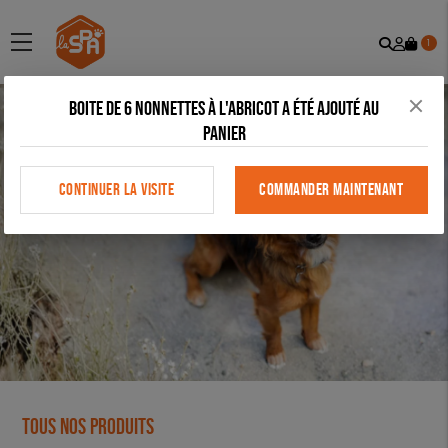
Recher
Mon
menu
1
comp
Boite de 6 nonnettes à l'abricot a été ajouté au
panier
CONTINUER LA VISITE
COMMANDER MAINTENANT
Tous nos produits