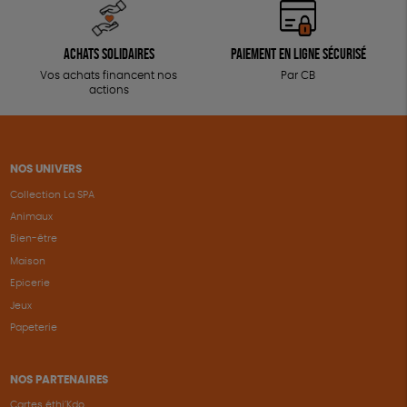
Achats solidaires
Paiement en ligne sécurisé
Vos achats financent nos
Par CB
actions
NOS UNIVERS
Collection La SPA
Animaux
Bien-être
Maison
Epicerie
Jeux
Papeterie
NOS PARTENAIRES
Cartes éthi’Kdo