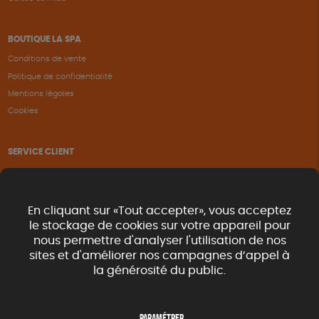
BOUTIQUE LA SPA
Conditions de vente
Politique de confidentialité
Mentions légales
Cookies
SERVICE CLIENT
Questions fréquentes
Suivi de commande
Nous contacter
En cliquant sur «Tout accepter», vous acceptez
Renvoyer des articles
le stockage de cookies sur votre appareil pour
nous permettre d'analyser l'utilisation de nos
Commande rapide catalogue
sites et d'améliorer nos campagnes d’appel à
la générosité du public.
SUIVEZ-NOUS
Paramétrer