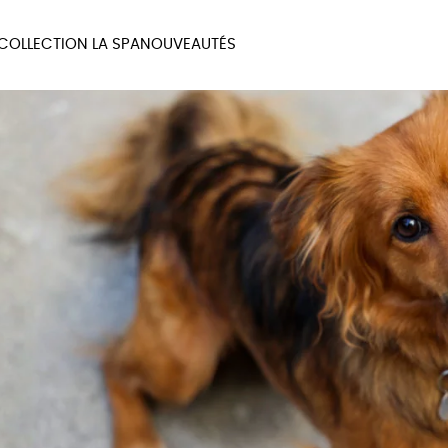
COLLECTION LA SPA
NOUVEAUTÉS
MAUX
BIEN-ÊTRE
MA
UX
PAPETERIE
JE 