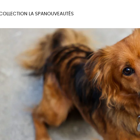
COLLECTION LA SPA
NOUVEAUTÉS
MAUX
BIEN-ÊTRE
MA
UX
PAPETERIE
JE 