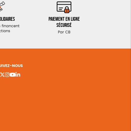
olidaires
Paiement en ligne
sécurisé
 financent
ctions
Par CB
UIVEZ-NOUS