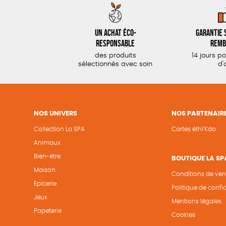
Un achat éco-
Garantie s
responsable
remb
des produits
14 jours p
sélectionnés avec soin
d'
NOS UNIVERS
NOS PARTENAIR
Collection La SPA
Cartes éthi’Kdo
Animaux
Bien-être
BOUTIQUE LA SP
Maison
Conditions de ven
Epicerie
Politique de confid
Jeux
Mentions légales
Papeterie
Cookies