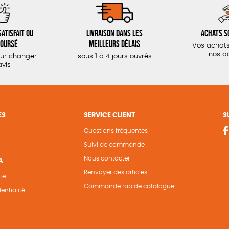
atisfait ou
Livraison dans les
Achats s
oursé
meilleurs délais
Vos achats
nos a
our changer
sous 1 à 4 jours ouvrés
avis
ES
SERVICE CLIENT
S
Questions fréquentes
Suivi de commande
Nous contacter
A
Renvoyer des articles
te
Commande rapide catalogue
entialité